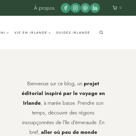
À propos
0
UNI
VIE EN IRLANDE
GUIDES IRLANDE
Bienvenue sur ce blog, un
projet
éditorial inspiré par le voyage en
Irlande
, à marée basse. Prendre son
temps, découvrir des régions
insoupçonnées de l’île d’émeraude. En
bref,
aller où peu de monde