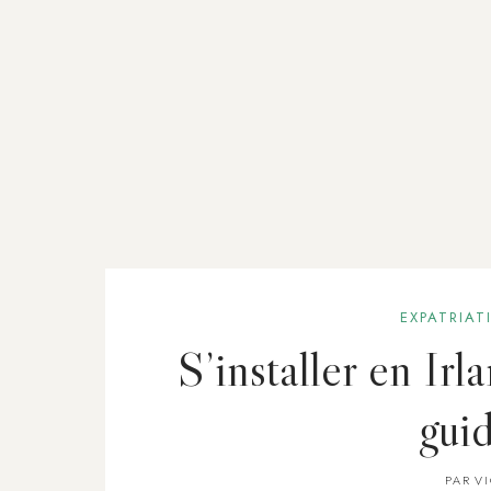
EXPATRIAT
S’installer en Irl
gui
PAR
V