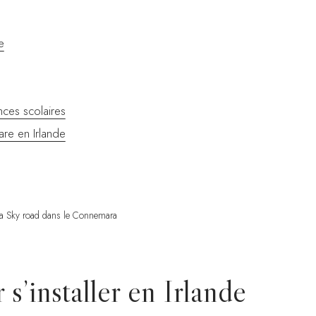
e
nces scolaires
are en Irlande
la Sky road dans le Connemara
s’installer en Irlande