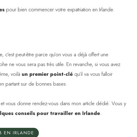
es
pour bien commencer votre expatriation en Irlande.
e, c’est peut-être parce qu’on vous a déjà offert une
he ne vous sera pas très utile. En revanche, si vous avez
me, voilà
un premier point-clé
qu’il va vous falloir
 en partant sur de bonnes bases.
i et vous donne rendez-vous dans mon article dédié. Vous y
elques conseils pour travailler en Irlande
.
B EN IRLANDE