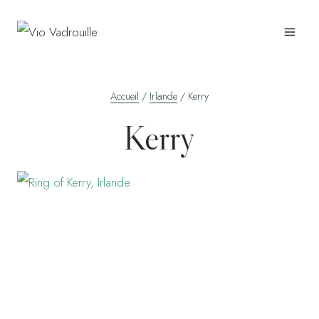
Aller
au
contenu
Accueil
/
Irlande
/
Kerry
Kerry