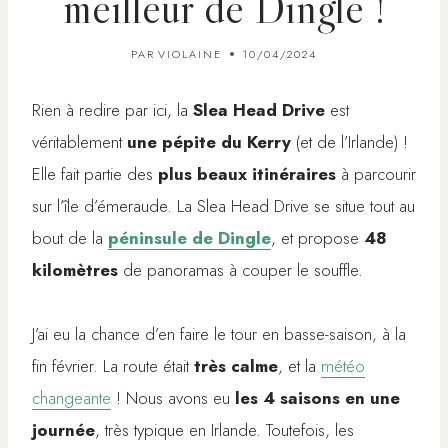
meilleur de Dingle !
PAR
VIOLAINE
10/04/2024
Rien à redire par ici, la
Slea Head Drive
est
véritablement
une pépite du Kerry
(et de l’Irlande) !
Elle fait partie des
plus beaux itinéraires
à parcourir
sur l’île d’émeraude. La Slea Head Drive se situe tout au
bout de la
péninsule de Dingle
, et propose
48
kilomètres
de panoramas à couper le souffle.
J’ai eu la chance d’en faire le tour en basse-saison, à la
fin février. La route était
très calme
, et la
météo
changeante
! Nous avons eu
les 4 saisons en une
journée
, très typique en Irlande. Toutefois, les