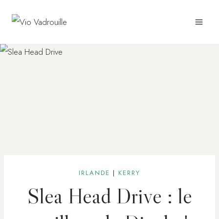
Aller
au
contenu
IRLANDE
|
KERRY
Slea Head Drive : le