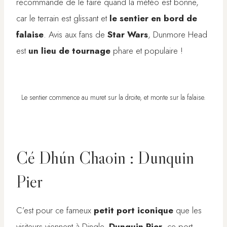
recommande de le faire quand la météo est bonne,
car le terrain est glissant et
le sentier en bord de
falaise
. Avis aux fans de
Star Wars
, Dunmore Head
est
un lieu de tournage
phare et populaire !
Le sentier commence au muret sur la droite, et monte sur la falaise.
Cé Dhún Chaoin : Dunquin
Pier
C’est pour ce fameux
petit port iconique
que les
visiteurs viennent à Dingle.
Dunquin Pier
, ce port