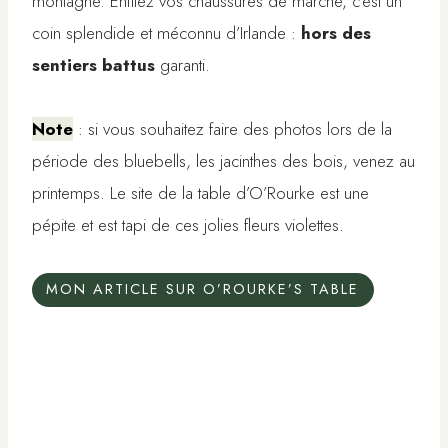
montagne. Enfilez vos chaussures de marche, c’est un
coin splendide et méconnu d’Irlande :
hors des
sentiers battus
garanti.
Note
: si vous souhaitez faire des photos lors de la
période des bluebells, les jacinthes des bois, venez au
printemps. Le site de la table d’O’Rourke est une
pépite et est tapi de ces jolies fleurs violettes.
MON ARTICLE SUR O’ROURKE’S TABLE