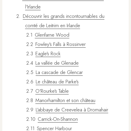
l'Irlande
Découvrir les grands incontournables du
comté de Leitrim en Irlande
Glenfarne Wood
Fowley's Falls à Rossinver
Eagle's Rock
La vallée de Glenade
La cascade de Glencar
Le château de Parke's
O'Rourke's Table
Manorhamilton et son château
L'abbaye de Creevelea à Dromahair
Carrick-On-Shannon
Spencer Harbour