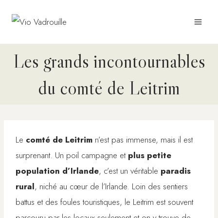
Aller
au
contenu
Les grands incontournables
du comté de Leitrim
Le
comté de Leitrim
n’est pas immense, mais il est
surprenant. Un poil campagne et
plus petite
population d’Irlande
, c’est un véritable
paradis
rural
, niché au cœur de l’Irlande. Loin des sentiers
battus et des foules touristiques, le Leitrim est souvent
parcouru par les locaux seulement et on y trouve de