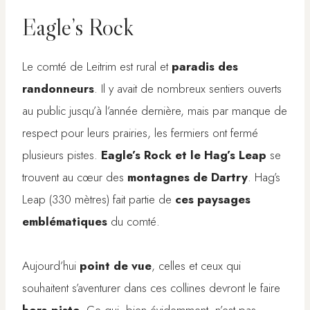
Eagle’s Rock
Le comté de Leitrim est rural et
paradis des
randonneurs
. Il y avait de nombreux sentiers ouverts
au public jusqu’à l’année dernière, mais par manque de
respect pour leurs prairies, les fermiers ont fermé
plusieurs pistes.
Eagle’s Rock et le Hag’s Leap
se
trouvent au cœur des
montagnes de Dartry
. Hag’s
Leap (330 mètres) fait partie de
ces paysages
emblématiques
du comté.
Aujourd’hui
point de vue
, celles et ceux qui
souhaitent s’aventurer dans ces collines devront le faire
hors-piste
. Ce qui, bien évidemment, n’est pas