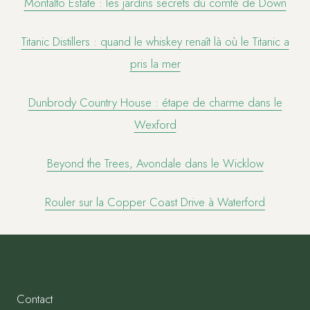
Montalto Estate : les jardins secrets du comté de Down
Titanic Distillers : quand le whiskey renaît là où le Titanic a
pris la mer
Dunbrody Country House : étape de charme dans le
Wexford
Beyond the Trees, Avondale dans le Wicklow
Rouler sur la Copper Coast Drive à Waterford
Contact