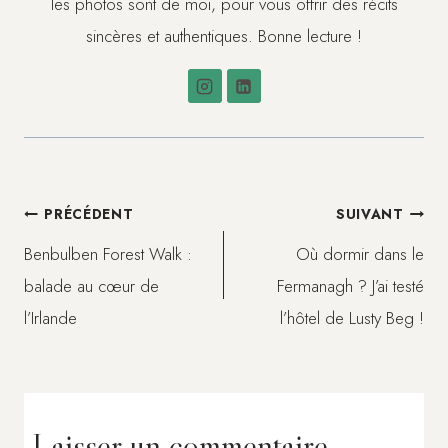
les photos sont de moi, pour vous offrir des récits
sincères et authentiques. Bonne lecture !
Navigation
PRÉCÉDENT
SUIVANT
Benbulben Forest Walk :
Où dormir dans le
de
balade au cœur de
Fermanagh ? J’ai testé
l’Irlande
l’hôtel de Lusty Beg !
l’article
Laisser un commentaire