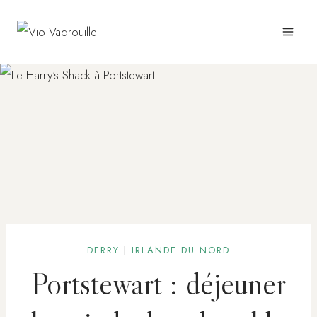
Aller
au
contenu
DERRY
|
IRLANDE DU NORD
Portstewart : déjeuner