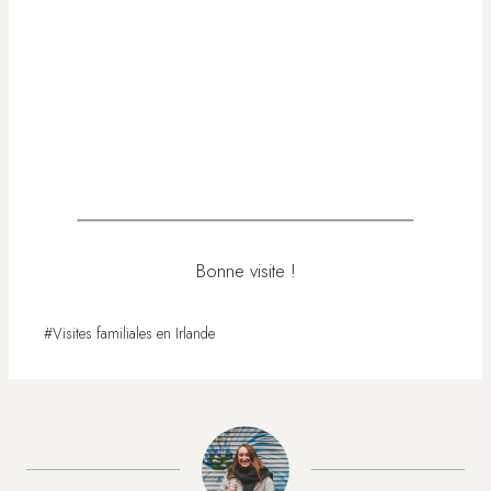
Bonne visite !
Étiquettes
#
Visites familiales en Irlande
de
la
publication :