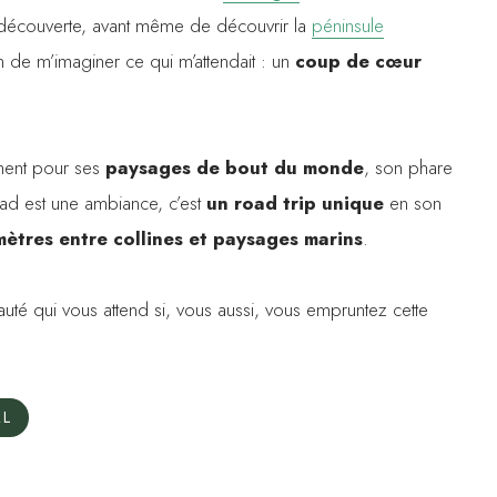
 découverte, avant même de découvrir la
péninsule
oin de m’imaginer ce qui m’attendait : un
coup de cœur
mment pour ses
paysages de bout du monde
, son phare
anad est une ambiance, c’est
un road trip unique
en son
mètres entre collines et
paysages marins
.
auté qui vous attend si, vous aussi, vous empruntez cette
AL