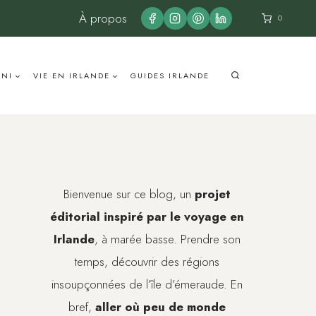
À propos
0
UNI
VIE EN IRLANDE
GUIDES IRLANDE
Bienvenue sur ce blog, un
projet
éditorial inspiré par le voyage en
Irlande
, à marée basse. Prendre son
temps, découvrir des régions
insoupçonnées de l’île d’émeraude. En
bref,
aller où peu de monde