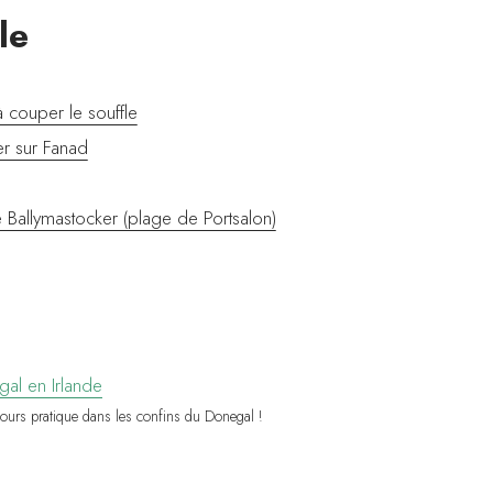
le
 couper le souffle
r sur Fanad
e Ballymastocker (plage de Portsalon)
ujours pratique dans les confins du Donegal !