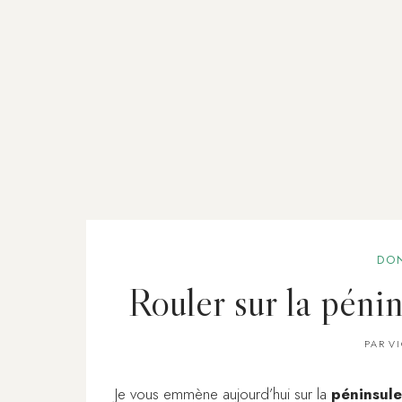
DO
Rouler sur la péni
PAR
V
Je vous emmène aujourd’hui sur la
péninsul