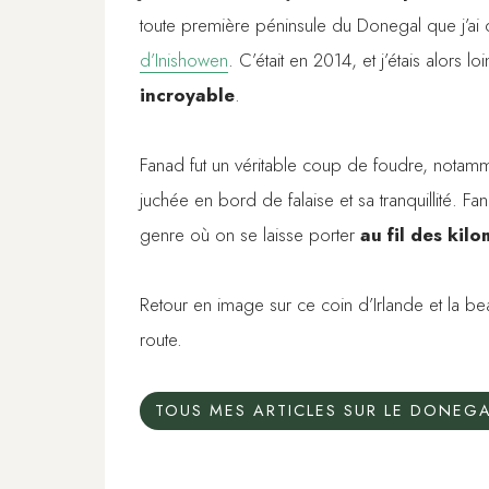
toute première péninsule du Donegal que j’ai
d’Inishowen
. C’était en 2014, et j’étais alors l
incroyable
.
Fanad fut un véritable coup de foudre, nota
juchée en bord de falaise et sa tranquillité. F
genre où on se laisse porter
au fil des kilo
Retour en image sur ce coin d’Irlande et la be
route.
TOUS MES ARTICLES SUR LE DONEG