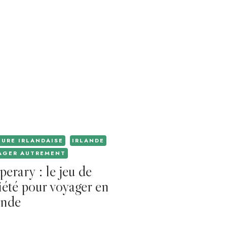
TURE IRLANDAISE
IRLANDE
AGER AUTREMENT
perary : le jeu de
iété pour voyager en
ande