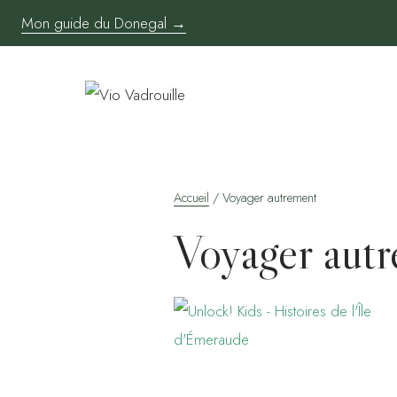
Aller
Mon guide du Donegal →
au
contenu
Accueil
/
Voyager autrement
Voyager aut