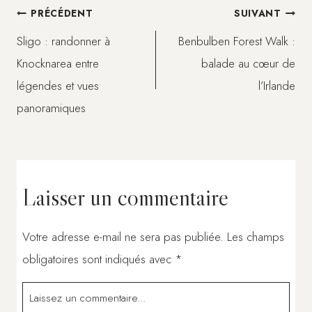
Navigation
PRÉCÉDENT
SUIVANT
Sligo : randonner à
Benbulben Forest Walk :
de
Knocknarea entre
balade au cœur de
légendes et vues
l’Irlande
l’article
panoramiques
Laisser un commentaire
Votre adresse e-mail ne sera pas publiée.
Les champs
obligatoires sont indiqués avec
*