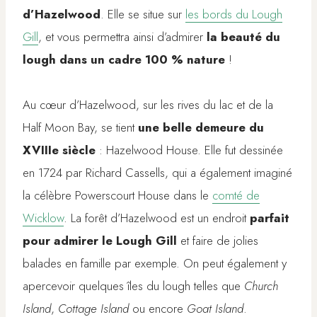
d’Hazelwood
. Elle se situe sur
les bords du Lough
Gill
, et vous permettra ainsi d’admirer
la beauté du
lough dans un cadre 100 % nature
!
Au cœur d’Hazelwood, sur les rives du lac et de la
Half Moon Bay, se tient
une belle demeure du
XVIIIe siècle
: Hazelwood House. Elle fut dessinée
en 1724 par Richard Cassells, qui a également imaginé
la célèbre Powerscourt House dans le
comté de
Wicklow
. La forêt d’Hazelwood est un endroit
parfait
pour admirer le Lough Gill
et faire de jolies
balades en famille par exemple. On peut également y
apercevoir quelques îles du lough telles que
Church
Island
,
Cottage Island
ou encore
Goat Island
.