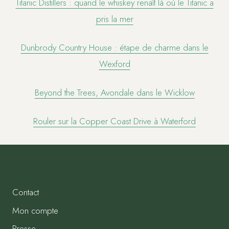
Titanic Distillers : quand le whiskey renaît là où le Titanic a
pris la mer
Dunbrody Country House : étape de charme dans le
Wexford
Beyond the Trees, Avondale dans le Wicklow
Rouler sur la Copper Coast Drive à Waterford
Contact
Mon compte
Presse