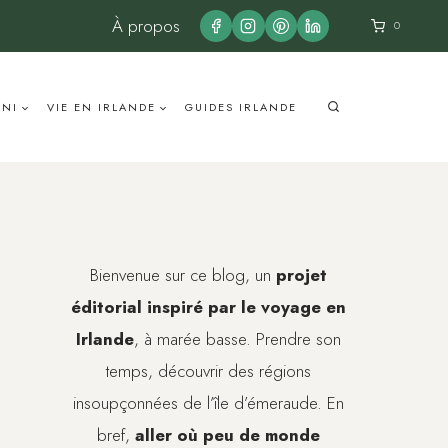
À propos
0
UNI
VIE EN IRLANDE
GUIDES IRLANDE
Bienvenue sur ce blog, un
projet
éditorial inspiré par le voyage en
Irlande
, à marée basse. Prendre son
temps, découvrir des régions
insoupçonnées de l’île d’émeraude. En
bref,
aller où peu de monde