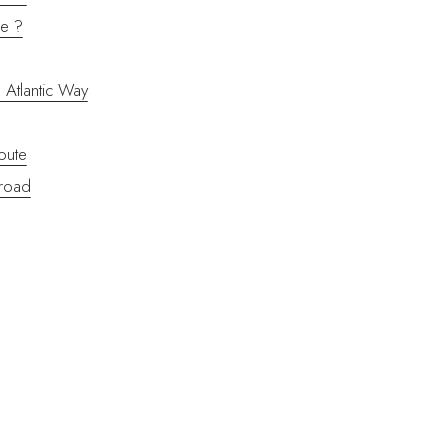
de ?
 Atlantic Way
oute
 road