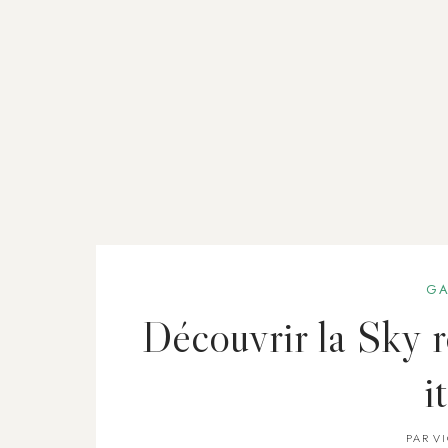
GA
Découvrir la Sky 
i
PAR
V