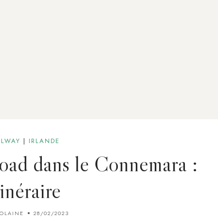
LWAY
|
IRLANDE
road dans le Connemara :
tinéraire
IOLAINE
28/02/2023