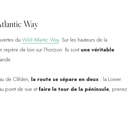
Atlantic Way
uvertes du
Wild Atlantic Way
. Sur les hauteurs de la
n repère de loin sur l’horizon. Ils sont
une véritable
lande.
eau de Clifden,
la route se sépare en deux
: la Lower
au point de vue et
faire le tour de la péninsule
, prenez