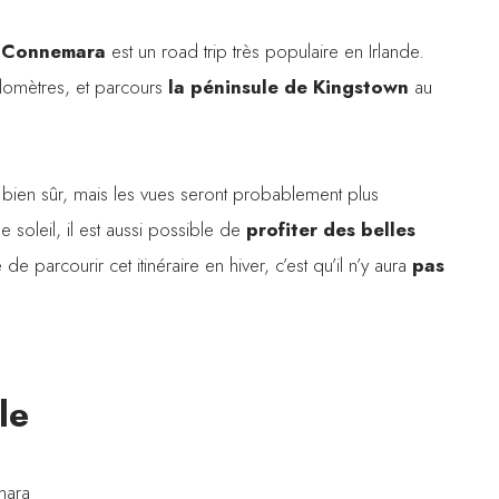
u Connemara
est un road trip très populaire en Irlande.
kilomètres, et parcours
la péninsule de Kingstown
au
 bien sûr, mais les vues seront probablement plus
 soleil, il est aussi possible de
profiter des belles
e parcourir cet itinéraire en hiver, c’est qu’il n’y aura
pas
le
mara