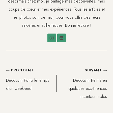
désormais chez moi, je partage mes découvertes, mes
coups de cœur et mes expériences. Tous les articles et
les photos sont de moi, pour vous offrir des récits
sincères et authentiques. Bonne lecture !
Navigation
PRÉCÉDENT
SUIVANT
Découvrir Porto le temps
Découvrir Reims en
de
d’un week-end
quelques expériences
incontournables
l’article