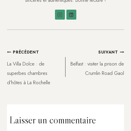
sincères et authentiques. Bonne lecture !
Navigation
PRÉCÉDENT
SUIVANT
La Villa Dolce : de
Belfast : visiter la prison de
de
superbes chambres
Crumlin Road Gaol
d’hôtes à La Rochelle
l’article
Laisser un commentaire