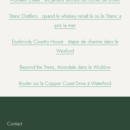
Titanic Distillers : quand le whiskey renaît là où le Titanic a
pris la mer
Dunbrody Country House : étape de charme dans le
Wexford
Beyond the Trees, Avondale dans le Wicklow
Rouler sur la Copper Coast Drive à Waterford
Contact