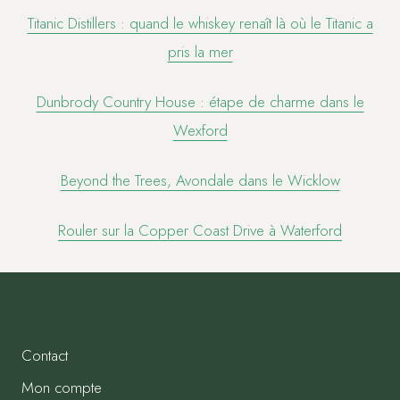
Titanic Distillers : quand le whiskey renaît là où le Titanic a
pris la mer
Dunbrody Country House : étape de charme dans le
Wexford
Beyond the Trees, Avondale dans le Wicklow
Rouler sur la Copper Coast Drive à Waterford
Contact
Mon compte