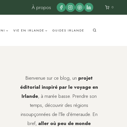
À propos
0
UNI
VIE EN IRLANDE
GUIDES IRLANDE
Bienvenue sur ce blog, un
projet
éditorial inspiré par le voyage en
Irlande
, à marée basse. Prendre son
temps, découvrir des régions
insoupçonnées de l’île d’émeraude. En
bref,
aller où peu de monde