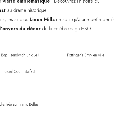
te
visite emblématique
! Découvrez l’histoire du
ast
au drame historique.
ans, les studios
Linen Mills
ne sont qu’à une petite demi-
l’envers du décor
de la célèbre saga HBO.
t Bap : sandwich unique !
Pottinger’s Entry en ville
mercial Court, Belfast
d’entrée au Titanic Belfast