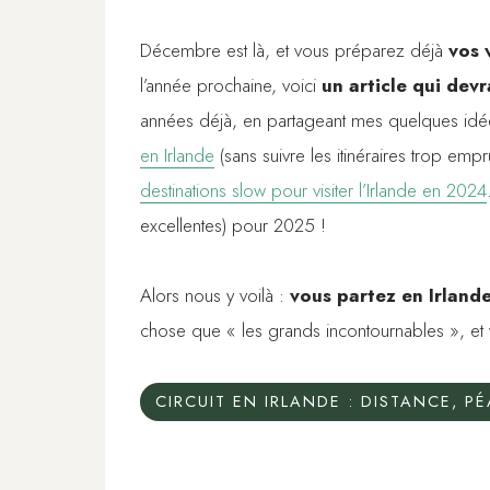
Décembre est là, et vous préparez déjà
vos 
l’année prochaine, voici
un article qui devr
années déjà, en partageant mes quelques idé
en Irlande
(sans suivre les itinéraires trop emp
destinations slow pour visiter l’Irlande en 2024
excellentes) pour 2025 !
Alors nous y voilà :
vous partez en Irland
chose que « les grands incontournables », 
CIRCUIT EN IRLANDE : DISTANCE, P