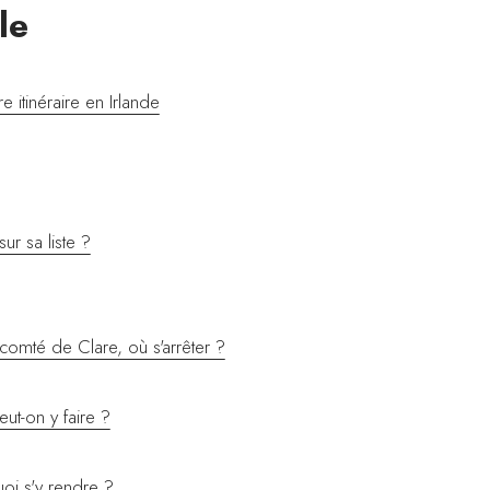
le
 itinéraire en Irlande
ur sa liste ?
comté de Clare, où s'arrêter ?
eut-on y faire ?
oi s'y rendre ?