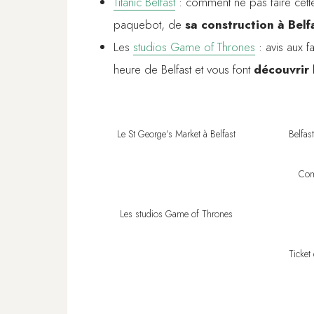
Titanic Belfast
: comment ne pas faire cet
paquebot, de
sa construction
à Belf
Les
studios Game of Thrones
: avis aux f
heure de Belfast et vous font
découvrir 
Le St George’s Market à Belfast
Belfas
Com
Les studios Game of Thrones
Ticket 