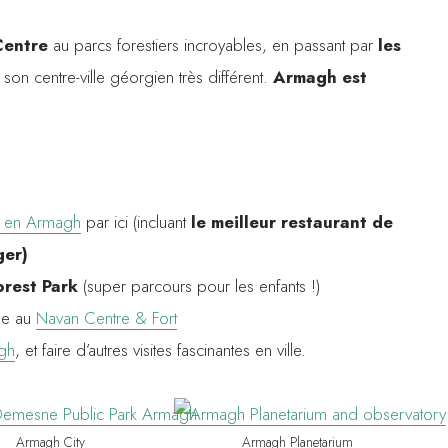
Centre
au parcs forestiers incroyables, en passant par
les
son centre-ville géorgien très différent.
Armagh est
 en Armagh
par ici (incluant
le meilleur restaurant de
ger)
rest Park
(super parcours pour les enfants !)
nde au
Navan Centre & Fort
agh
, et faire d’autres visites fascinantes en ville.
Armagh City
Armagh Planetarium