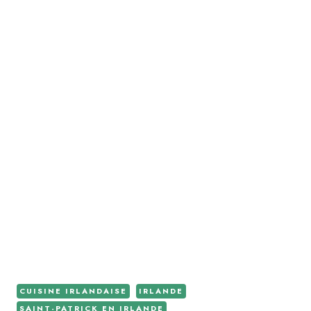
CUISINE IRLANDAISE
IRLANDE
SAINT-PATRICK EN IRLANDE